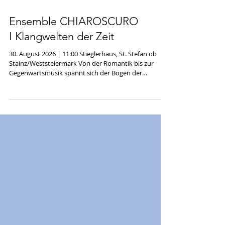
Ensemble CHIAROSCURO
I Klangwelten der Zeit
30. August 2026 | 11:00 Stieglerhaus, St. Stefan ob
Stainz/Weststeiermark Von der Romantik bis zur
Gegenwartsmusik spannt sich der Bogen der
ausgewählten Werke dieser Matinee im Stieglerhaus
in der Weststeiermark, einmal für a-cappella
Kammerchor dann wieder mit Klavier begleitet. In der
romantischen Klangwelt des 19. Jahrhunderts waren
bereits reiche harmonische und formale Aufbrüche
durch ihre Klangschaffenden erfolgt, die die Moderne
des 20. Jahrhunderts mit ihren Entgren