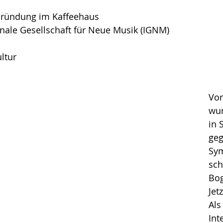
Gründung im Kaffeehaus
onale Gesellschaft für Neue Musik (IGNM)
ltur
Vor
wur
in 
geg
Sy
sch
Bog
Jetz
Als
Int