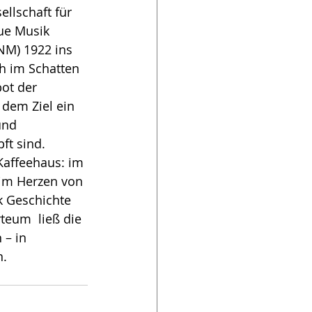
ellschaft für 
e Musik 
NM) 1922 ins 
h im Schatten 
ot der  
 dem Ziel ein 
und 
t sind. 
Kaffeehaus: im 
 im Herzen von 
 Geschichte  
eum  ließ die 
– in 
n.