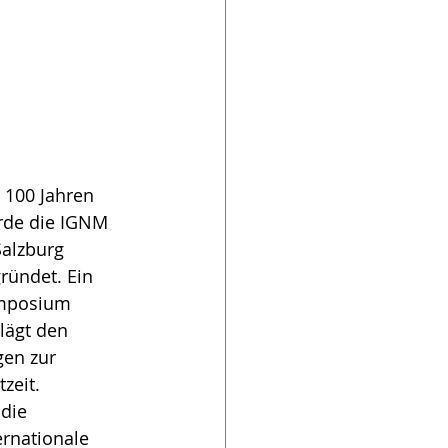
 100 Jahren 
de die IGNM 
Salzburg 
ründet. Ein 
mposium 
lägt den 
en zur 
tzeit.
 die 
ernationale  