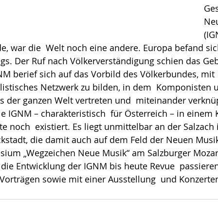
Ges
Neu
(IG
, war die  Welt noch eine andere. Europa befand sic
egs. Der Ruf nach Völkerverständigung schien das Geb
M berief sich auf das Vorbild des Völkerbundes, mit 
listisches Netzwerk zu bilden, in dem  Komponisten 
 der ganzen Welt vertreten und  miteinander verknüpf
 IGNM – charakteristisch  für Österreich – in einem 
e noch  existiert. Es liegt unmittelbar an der Salzach
ckstadt, die damit auch auf dem Feld der Neuen Musik
sium „Wegzeichen Neue Musik“ am Salzburger Mozart
die Entwicklung der IGNM bis heute Revue  passieren 
Vorträgen sowie mit einer Ausstellung  und Konzerte