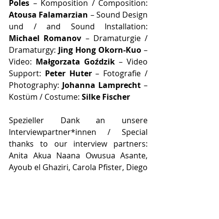
Poles 
– Komposition / Composition: 
Atousa Falamarzian
 – Sound Design 
und / and Sound Installation: 
Michael Romanov 
– Dramaturgie / 
Dramaturgy: 
Jing Hong Okorn-Kuo
 – 
Video: 
Małgorzata Goździk
 – Video 
Support: 
Peter Huter
 – Fotografie / 
Photography: 
Johanna Lamprecht
 – 
Kostüm / Costume: 
Silke Fischer 
Spezieller Dank an unsere 
Interviewpartner*innen / Special 
thanks to our interview partners: 
Anita Akua Naana Owusua Asante, 
Ayoub el Ghaziri, Carola Pfister, Diego 
Del Rey, Erna Karabegović, Ipek 
Yüksek, Katharina Auferbauer, Kellen 
Ebner, Val Meneau, Yuvileris 
Pauritsch 