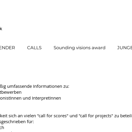
ENDER
CALLS
Sounding visions award
JUNGE
äßig umfassende Informationen zu:
ttbewerben
nistInnen und InterpretInnen
t sich an vielen "call for scores" und "call for projects" zu beteil
geschrieben für:
ch