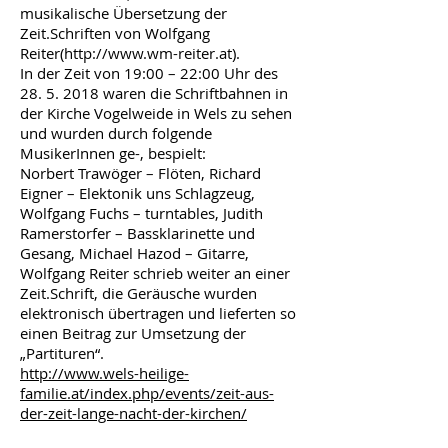
musikalische Übersetzung der
Zeit.Schriften von Wolfgang
Reiter(
http://www.wm-reiter.at
).
In der Zeit von 19:00 – 22:00 Uhr des
28. 5. 2018
waren die Schriftbahnen in
der Kirche Vogelweide in Wels zu sehen
und wurden durch folgende
MusikerInnen ge-, bespielt:
Norbert Trawöger – Flöten, Richard
Eigner – Elektonik uns Schlagzeug,
Wolfgang Fuchs – turntables, Judith
Ramerstorfer – Bassklarinette und
Gesang, Michael Hazod – Gitarre,
Wolfgang Reiter schrieb weiter an einer
Zeit.Schrift, die Geräusche wurden
elektronisch übertragen und lieferten so
einen Beitrag zur Umsetzung der
„Partituren“.
http://www.wels-heilige-
familie.at/index.php/events/zeit-aus-
der-zeit-lange-nacht-der-kirchen/