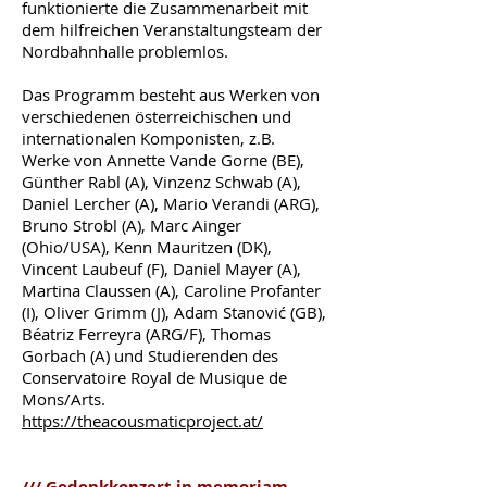
funktionierte die Zusammenarbeit mit
dem hilfreichen Veranstaltungsteam der
Nordbahnhalle problemlos.
Das Programm besteht aus Werken von
verschiedenen österreichischen und
internationalen Komponisten, z.B.
Werke von Annette Vande Gorne (BE),
Günther Rabl (A), Vinzenz Schwab (A),
Daniel Lercher (A), Mario Verandi (ARG),
Bruno Strobl (A), Marc Ainger
(Ohio/USA), Kenn Mauritzen (DK),
Vincent Laubeuf (F), Daniel Mayer (A),
Martina Claussen (A), Caroline Profanter
(I), Oliver Grimm (J), Adam Stanović (GB),
Béatriz Ferreyra (ARG/F), Thomas
Gorbach (A) und Studierenden des
Conservatoire Royal de Musique de
Mons/Arts.
https://theacousmaticproject.at/
/// Gedenkkonzert in memoriam