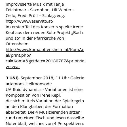
improvisierte Musik mit Tanja
Feichtmair - Saxophon, Uli Winter -
Cello, Fredi Pröll – Schlagzeug.
http://www.vaservito.at/
Im ersten Teil des Konzerts spielte Irene
Kepl aus dem neuen Solo-Projekt „Bach
und so“ in der Pfarrkirche von
Ottensheim
http://www.koma.ottensheim.at/KomAc
al/print.php?
cal=KomA&getdate=20180707&printvie
w=year
3 U&I)
. September 2018, 11 Uhr Galerie
artemons Hellmonsödt:
UA fluid dynamics - Variationen ist eine
Komposition von Irene Kepl,
die sich mittels Variation der Spielregeln
an den Klangfarben der Formation
abarbeitet. Die 4 Musizierenden sitzen
rund um einen Tisch und lesen dasselbe
Notenblatt, welches von 4 Perspektiven,