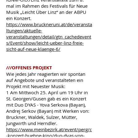
mal im Rahmen des Festivals für Neue
Musik „Leicht Über Linz“ an der ABPU
ein Konzert.
https://www.bruckneruni.at/de/veransta
ltungen/aktuelle-
veranstaltungen/detail/gtn_cachedevent
s/Event/show/leicht-ueber-linz-freie-
sicht-auf-neue-klaenge-6/
///OFFENES PROJEKT
Wie jedes Jahr reagierten wir spontan
auf Angebote und veranstalteten ein
Projekt mit Neuester Musik:
1 Am Mittwoch 25. April um 19 Uhr in
St. Georgen/Gusen gab es ein Konzert
mit Duo DYAS - Yova Serkova (Bayan),
Andrej Serkov (Bayan) mit Werken von:
Bruckner, Waldek, Sulzer, Mütter,
Jungwirth und Herndler.
https://www.meinbezirk.at/event/perg/c
-konzert-buehne-kino/duo-dyas-von-