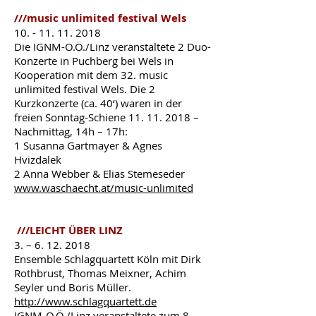
///music unlimited festival Wels
10. - 11. 11. 2018
Die IGNM-O.Ö./Linz veranstaltete 2 Duo-
Konzerte in Puchberg bei Wels in
Kooperation mit dem 32. music
unlimited festival Wels. Die 2
Kurzkonzerte (ca. 40‘) waren in der
freien Sonntag-Schiene
11. 11. 2018
–
Nachmittag, 14h – 17h:
1 Susanna Gartmayer & Agnes
Hvizdalek
2 Anna Webber & Elias Stemeseder
www.waschaecht.at/music-unlimited
///LEICHT ÜBER LINZ
3. –
6. 12. 2018
Ensemble Schlagquartett Köln mit Dirk
Rothbrust, Thomas Meixner, Achim
Seyler und Boris Müller.
http://www.schlagquartett.de
IGNM-O.Ö./Linz veranstaltete zum 8.