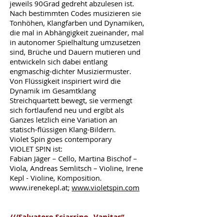
jeweils 90Grad gedreht abzulesen ist.
Nach bestimmten Codes musizieren sie
Tonhöhen, Klangfarben und Dynamiken,
die mal in Abhängigkeit zueinander, mal
in autonomer Spielhaltung umzusetzen
sind, Brüche und Dauern mutieren und
entwickeln sich dabei entlang
engmaschig-dichter Musiziermuster.
Von Flüssigkeit inspiriert wird die
Dynamik im Gesamtklang
Streichquartett bewegt, sie vermengt
sich fortlaufend neu und ergibt als
Ganzes letzlich eine Variation an
statisch-flüssigen Klang-Bildern.
Violet Spin goes contemporary
VIOLET SP!N ist:
Fabian Jäger – Cello, Martina Bischof –
Viola, Andreas Semlitsch – Violine, Irene
Kepl - Violine, Komposition.
www.irenekepl.at
;
www.violetspin.com
///Salvatore Sciarrino „Vanitas“