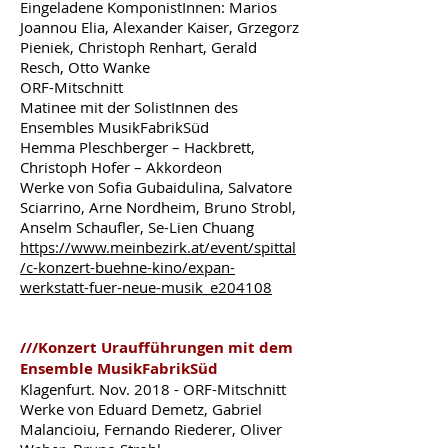
Eingeladene KomponistInnen: Marios
Joannou Elia, Alexander Kaiser, Grzegorz
Pieniek, Christoph Renhart, Gerald
Resch, Otto Wanke
ORF-Mitschnitt
Matinee mit der SolistInnen des
Ensembles MusikFabrikSüd
Hemma Pleschberger – Hackbrett,
Christoph Hofer – Akkordeon
Werke von Sofia Gubaidulina, Salvatore
Sciarrino, Arne Nordheim, Bruno Strobl,
Anselm Schaufler, Se-Lien Chuang
https://www.meinbezirk.at/event/spittal
/c-konzert-buehne-kino/expan-
werkstatt-fuer-neue-musik_e204108
///Konzert Uraufführungen mit dem
Ensemble MusikFabrikSüd
Klagenfurt. Nov. 2018 - ORF-Mitschnitt
Werke von Eduard Demetz, Gabriel
Malancioiu, Fernando Riederer, Oliver