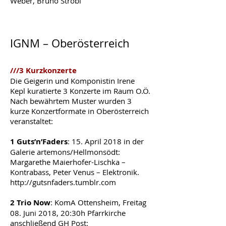
Weber, Bruno Strobl
IGNM – Oberösterreich
///3 Kurzkonzerte
Die Geigerin und Komponistin Irene
Kepl kuratierte 3 Konzerte im Raum O.Ö.
Nach bewährtem Muster wurden 3
kurze Konzertformate in Oberösterreich
veranstaltet:
1 Guts’n’Faders
: 15. April 2018 in der
Galerie artemons/Hellmonsödt:
Margarethe Maierhofer-Lischka –
Kontrabass, Peter Venus – Elektronik.
http://gutsnfaders.tumblr.com
2 Trio Now
: KomA Ottensheim, Freitag
08. Juni 2018, 20:30h Pfarrkirche
anschließend GH Post: