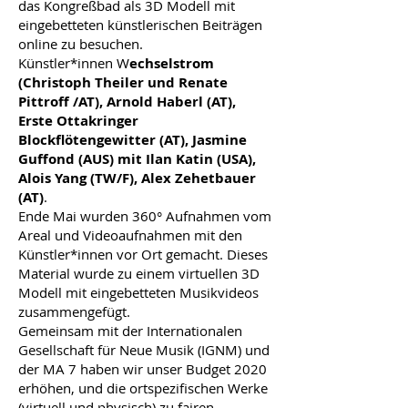
das Kongreßbad als 3D Modell mit
eingebetteten künstlerischen Beiträgen
online zu besuchen.
Künstler*innen W
echselstrom
(Christoph Theiler und Renate
Pittroff /AT), Arnold Haberl (AT),
Erste Ottakringer
Blockflötengewitter (AT), Jasmine
Guffond (AUS) mit Ilan Katin (USA),
Alois Yang (TW/F), Alex Zehetbauer
(AT)
.
Ende Mai wurden 360° Aufnahmen vom
Areal und Videoaufnahmen mit den
Künstler*innen vor Ort gemacht. Dieses
Material wurde zu einem virtuellen 3D
Modell mit eingebetteten Musikvideos
zusammengefügt.
Gemeinsam mit der Internationalen
Gesellschaft für Neue Musik (IGNM) und
der MA 7 haben wir unser Budget 2020
erhöhen, und die ortspezifischen Werke
(virtuell und physisch) zu fairen