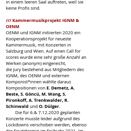
in einem leeren Saal auftreten, weil sie
keine Profis sind.
/// Kammermusikprojekt IGNM &
OENM
OENM und IGNM initiierten 2020 ein
Kooperationsprojekt für neueste
Kammermusik, mit Konzerten in
Salzburg und Wien. Auf einen Call for
scores wurde eine sehr große Anzahl an
Werken (anonym) eingereicht,
die Jury bestehend aus Mitgliedern des
IGNM, des OENM und externen
Komponist*innen wählte daraus
Kompositionen von
E. Demetz, A.
Beste, S. Göncü, M. Wang, S.
Pironkoff, A. Trenkwalder, R.
Schinwald
und
O. Dülger
.
Die für 6.&
7.12.2020
geplanten
Konzerte musste leider aufgrund des
Lockdowns verschoben werden, ebenso
der Ersatztermin im Frühjahr 2021. Im