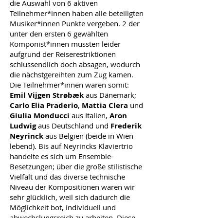
die Auswahl von 6 aktiven
Teilnehmer*innen haben alle beteiligten
Musiker*innen Punkte vergeben. 2 der
unter den ersten 6 gewählten
Komponist*innen mussten leider
aufgrund der Reiserestriktionen
schlussendlich doch absagen, wodurch
die nächstgereihten zum Zug kamen.
Die Teilnehmer*innen waren somit:
Emil Vijgen Strøbæk
aus Dänemark;
Carlo Elia Praderio
,
Mattia Clera
und
Giulia Monducci
aus Italien,
Aron
Ludwig
aus Deutschland und
Frederik
Neyrinck
aus Belgien (beide in Wien
lebend). Bis auf Neyrincks Klaviertrio
handelte es sich um Ensemble-
Besetzungen; über die große stilistische
Vielfalt und das diverse technische
Niveau der Kompositionen waren wir
sehr glücklich, weil sich dadurch die
Möglichkeit bot, individuell und
abwechslungsreich zu arbeiten. Diese