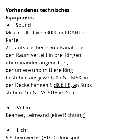
Vorhandenes technisches 
Equipment:
Sound
Mischpult: dlive S3000 mit DANTE-
Karte
21 Lautsprecher + Sub-Kanal über 
den Raum verteilt in drei Ringen 
übereinander angeordnet;
der untere und mittlere Ring 
bestehen aus jeweils 8 
d&b MAX
, in 
der Decke hängen 5 
d&b E8, a
n Subs 
stehen 2x 
d&b VGSUB
 im Saal
 Video
Beamer, Leinwand (eine Richtung)
 Licht
5 Scheinwerfer (
ETC Colourspot 