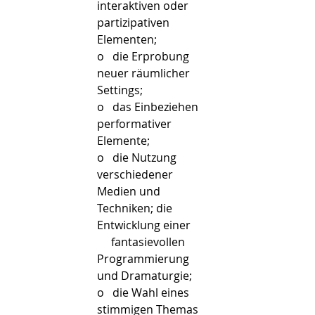
interaktiven oder      
partizipativen 
Elementen;
o   die Erprobung 
neuer räumlicher 
Settings;
o   das Einbeziehen 
performativer 
Elemente;
o   die Nutzung 
verschiedener 
Medien und 
Techniken; die 
Entwicklung einer      
     fantasievollen 
Programmierung 
und Dramaturgie;
o   die Wahl eines 
stimmigen Themas 