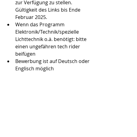
zur Verfügung zu stellen. 
Gültigkeit des Links bis Ende 
Februar 2025. 
Wenn das Programm 
Elektronik/Technik/spezielle 
Lichttechnik o.ä. benötigt: bitte 
einen ungefähren tech rider 
beifügen
Bewerbung ist auf Deutsch oder 
Englisch möglich
Tipps zur Vorbereitung:
Website zu neuen Konzertformaten:
http://www.betterconcerts.org
Literatur zu neuen Konzertformaten:
 Tröndle, Martin (2018): Das 
Konzert II. Bielefeld: transcript.
Soenning, Andreas (2024): 