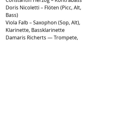
Constantin Herzog – Kontrabass
Doris Nicoletti – Flöten (Picc, Alt, 
Bass)
Viola Falb – Saxophon (Sop, Alt), 
Klarinette, Bassklarinette
Damaris Richerts — Trompete, 
Flügelhorn
Daniel Riegler – Posaune
Michael Tiefenbacher – Piano, 
Rhodes, Keys, Sampling
Hubert Bründlmayer – Drums
Nina Ortner – Licht
Werner Angerer – Ton
Gast: Susanna Gartmayer – 
Bassklarinette Solo