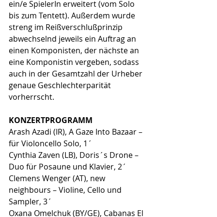
ein/e SpielerIn erweitert (vom Solo 
bis zum Tentett). Außerdem wurde 
streng im Reißverschlußprinzip 
abwechselnd jeweils ein Auftrag an 
einen Komponisten, der nächste an 
eine Komponistin vergeben, sodass 
auch in der Gesamtzahl der Urheber 
genaue Geschlechterparität 
vorherrscht. 
KONZERTPROGRAMM
Arash Azadi (IR), A Gaze Into Bazaar – 
für Violoncello Solo, 1´
Cynthia Zaven (LB), Doris´s Drone – 
Duo für Posaune und Klavier, 2´
Clemens Wenger (AT), new 
neighbours – Violine, Cello und 
Sampler, 3´
Oxana Omelchuk (BY/GE), Cabanas El 