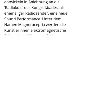
entwickeln in Anlehnung an die 
‘Radiokoje’ des Kongreßbades, als 
ehemaliger Radiosender, eine neue 
Sound Performance. Unter dem 
Namen Magnetoceptia werden die 
Künstlerinnen elektromagnetische 
Felder durch körpergroße Antennen 
einfangen. Das Rauschen der sich 
überlagernden Radiosignale dient 
als Rohmaterial ihrer musikalischen 
Komposition. Eigens für das 
Kongreßbad erarbeiten sie eine 
Choreografie für Sender und 
Empfänger, die auf das optische und 
akustische Zeichensystem der Nautik 
basiert. Damit verbinden sie die 
visuelle Kommunikation über 
Wasser mit den nicht 
wahrnehmbaren Wellen der Luft und 