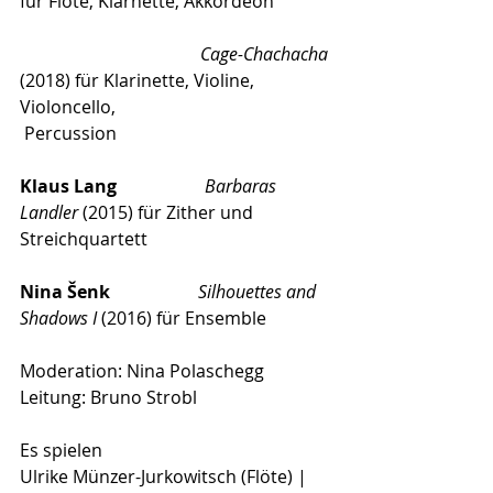
für Flöte, Klarnette, Akkordeon
Cage-Chachacha
(2018) für Klarinette, Violine, 
Violoncello, 
 Percussion 
Klaus Lang 
Barbaras 
Landler
 (2015) für Zither und 
Streichquartett
Nina Šenk  
  Silhouettes and 
Shadows I
 (2016) für Ensemble
Moderation: Nina Polaschegg 
Leitung: Bruno Strobl
Es spielen
Ulrike Münzer-Jurkowitsch (Flöte) | 