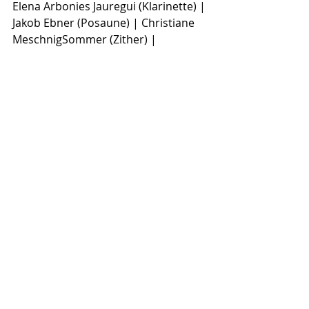
Elena Arbonies Jauregui (Klarinette) | 
Jakob Ebner (Posaune) | Christiane 
MeschnigSommer (Zither) | 
Christoph Hofer (Akkordeon) | 
Eunhye Kim (Klavier) | Lukas Adrian 
(Schlagzeug) | Alyona Pyncenyk 
(Violine) Daniel Perez-Trujillo (Violine) 
| Martin Mimura (Viola) | Robert 
Rasch (Violoncello)
Eintritt: pay as you wish (min. € 10)
Recent Posts
See All