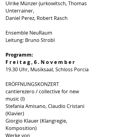
Ulrike Münzer-Jurkowitsch, Thomas 
Unterrainer,
Daniel Perez, Robert Rasch
Ensemble NeuRaum
Leitung: Bruno Strobl
Programm:
F r e i t a g , 6 . N o v e m b e r
19.30 Uhr, Musiksaal, Schloss Porcia
ERÖFFNUNGSKONZERT
cantierezero / collective for new 
music (I)
Stefania Amisano, Claudio Cristani 
(Klavier)
Giorgio Klauer (Klangregie, 
Komposition)
Werke von