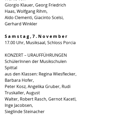
Giorgio Klauer, Georg Friedrich 
Haas, Wolfgang Rihm,
Aldo Clementi, Giacinto Scelsi, 
Gerhard Winkler
S a m s t a g , 7 . N o v e m b e r
17.00 Uhr, Musiksaal, Schloss Porcia
KONZERT – URAUFFÜHRUNGEN
SchülerInnen der Musikschulen 
Spittal
aus den Klassen: Regina Wiesflecker, 
Barbara Hofer,
Peter Kosz, Angelika Gruber, Rudi 
Truskaller, August
Walter, Robert Rasch, Gernot Kacetl, 
Inge Jacobsen,
Sieglinde Steinacher