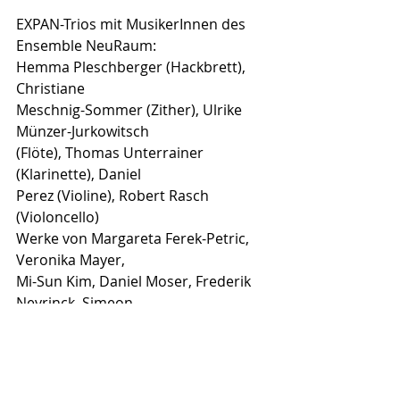
EXPAN-Trios mit MusikerInnen des 
Ensemble NeuRaum:
Hemma Pleschberger (Hackbrett), 
Christiane
Meschnig-Sommer (Zither), Ulrike 
Münzer-Jurkowitsch
(Flöte), Thomas Unterrainer 
(Klarinette), Daniel
Perez (Violine), Robert Rasch 
(Violoncello)
Werke von Margareta Ferek-Petric, 
Veronika Mayer,
Mi-Sun Kim, Daniel Moser, Frederik 
Neyrinck, Simeon
Pironkoff
Moderation: Nina Polaschegg
S o n n t a g , 8 . N o v e m b e r