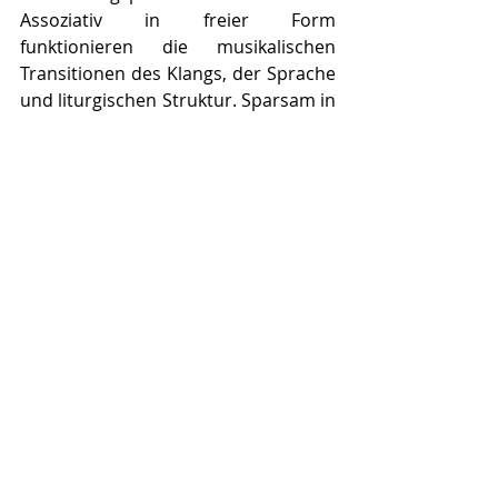
Assoziativ in freier Form 
funktionieren die musikalischen 
Transitionen des Klangs, der Sprache 
und liturgischen Struktur. Sparsam in 
ihrer Besetzung, zieht die 
Instrumentierung des Vokalen und 
der großen Orgel die Wahrnehmung 
ins Innere einer bereits 
vorweggenommenen vielschichtigen 
Klangwelt des 20. Jahrhunderts.
Sticky Drops
 der südkoreanischen 
Komponistin Jeeoung YOO ist ein 
Auftragswerk für Orgel der IGNM 
Steiermark, welches im Rahmen des 
Konzertabends uraufgeführt wird.
Elfriede Reissig, IGNM Steiermark