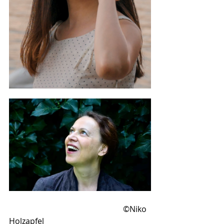
                                                         ©Niko 
Holzapfel