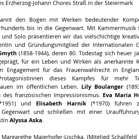
Erzherzog-Johann Chores Straß in der Steiermark 
annt den Bogen mit Werken bedeutender Kompo
rhunderts bis in die Gegenwart. Mit Kammermusik fü
nd Solo präsentieren wir das vielschichtige kreativ
entin und Gründungsmitglied der Internationalen Ge
 Smyth
 (1858-1944), deren 80. Todestag sich heuer jä
eprägt, für ein Leben und Wirken als anerkannte K
m Engagement für das Frauenwahlrecht in England,
Protagonistinnen dieses Kampfes für mehr Te
rauen im öffentlichen Leben. 
Lily Boulanger
 (1893
in des französischen Impressionismus. 
Eva Maria 
*1951) und 
Elisabeth Harnik
 (*1970) führen z
 Gegenwart und schließen mit einer Uraufführun
tin 
Alyssa Aska
. 
 Margarethe Maierhofer-Lischka, (Mitglied Schallfeld