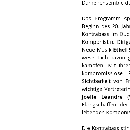
Damenensemble des 
Das Programm sp
Beginn des 20. Jah
Kontrabass im Duo u
Komponistin, Dirig
Neue Musik 
Ethel
wesentlich davon g
kämpfen. Mit ihre
kompromisslose 
Sichtbarkeit von F
wichtige Vertreter
Joëlle Léandre
 (
Klangschaffen der
lebenden Komponis
Die Kontrabassistin