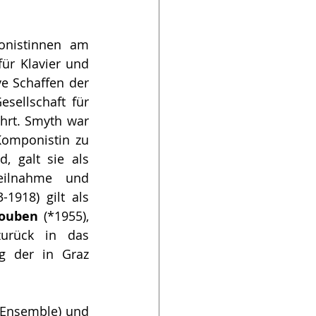
nistinnen am 
r Klavier und 
e Schaffen der 
sellschaft für 
hrt. Smyth war 
omponistin zu 
 galt sie als 
ilnahme und 
-1918) gilt als 
Houben
 (*1955), 
urück in das 
g der in Graz 
 Ensemble) und 