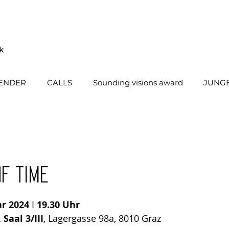
ENDER
CALLS
Sounding visions award
JUNGE
OF TIME
ar 2024
 I 
19.30 Uhr 
 Saal 3/III
, Lagergasse 98a, 8010 Graz